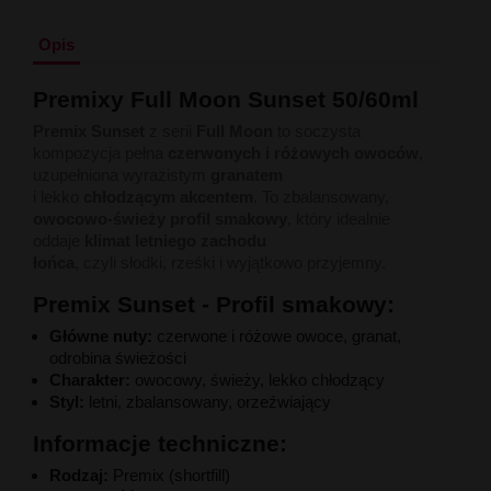
Liquid Delili Salt 20mg
Liquid Devil Salt 19mg
Opis
Liquid DARK LINE SALT 10ml - 20mg
Liquid Dark Line Double Salt 20mg
Premixy
Full
Moon
Sunset
50/
60ml
Liquid Dark Line Boost Salt 10ML - 20MG
Liquid Dark Line Black Salt 20mg
Premix Sunset
z
serii
Full
Moon
to
soczysta
Liquid Dark Line 10ml 3-18mg
kompozycja
pełna
czerwonych
i
różowych
owoców
,
Liquid Crystal Salt 20mg
uzupełniona
wyrazistym
granatem
Liquid Crystal Promax Salt 20mg
i
lekko
chłodzącym
akcentem
.
To
zbalansowany,
Liquid Crystal Clear Salts 20mg
owocowo-
świeży
profil
smakowy
,
który
idealnie
Liquid CRISTALLITE Salt 20mg
oddaje
klimat
letniego
zachodu
Liquid Crazy Labs 20mg
łońca
, czyli
słodki,
rześki
i
wyjątkowo
przyjemny.
Liquid Chill Out Salt 20mg
Liquid Bar Juice 5000 Salt 20mg
Premix Sunset - Profil
smakowy:
Liquid Aroma King Salt 20mg
Główne
nuty:
czerwone
i
różowe
owoce,
granat,
Liquid Aisu Salt 20mg
odrobina
świeżości
Liquid Aisu Salt 10mg
Charakter:
owocowy,
świeży,
lekko
chłodzący
Liquid A&L Ultimate Nicotine 6-18mg
Styl:
letni,
zbalansowany,
orzeźwiający
Liquid A&L 0mg
Informacje
techniczne:
Rodzaj:
Premix (
shortfill)