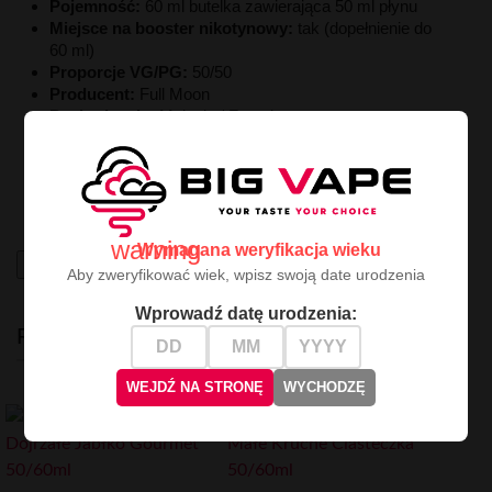
Pojemność:
60
ml
butelka
zawierająca
50
ml
płynu
Miejsce
na
booster
nikotynowy:
tak (
dopełnienie
do
60
ml)
Proporcje
VG/
PG:
50/
50
Producent:
Full
Moon
Pochodzenie:
Malezja /
Francja
Premix Sunset
Full
Moon
50/
60ml
to
harmonijna
mieszanka
owoców
z
granatem
i
nutą
świeżości,
smak
lata
zamknięty
w
każdej
chmurze.
warning
Wymagana weryfikacja wieku
High-contrast mode
Aby zweryfikować wiek, wpisz swoją date urodzenia
Wprowadź datę urodzenia:
PODOBNE
WEJDŹ NA STRONĘ
WYCHODZĘ
-4.99 ZŁ