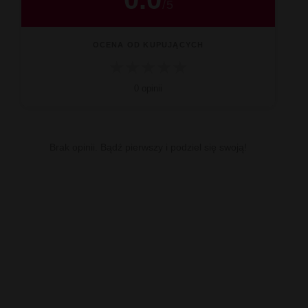
/
5
OCENA OD KUPUJĄCYCH
★
★
★
★
★
0 opinii
Brak opinii. Bądź pierwszy i podziel się swoją!