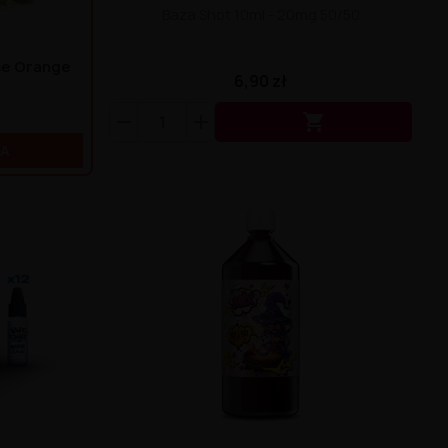
Baza Shot 10ml - 20mg 50/50
ime Orange
6,90 zł

KA