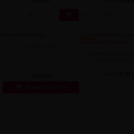
6,90 zł
10,98 
13,90 zł

-8.88 ZŁ
Oxva Xlim Go Pod
Liquid Aroma King Salt 
Blueberries 20mg
18,02 
26,90 zł
79,00 zł

ZOBACZ KOLORY