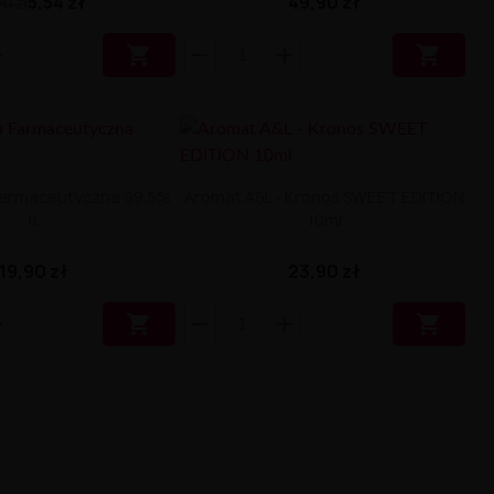
49,90 zł
5,54 zł
90 zł


 Farmaceutyczna 99,5%
Aromat A&L - Kronos SWEET EDITION
1L
10ml
19,90 zł
23,90 zł

