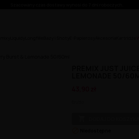
Szacowany czas dostawy wynosi do 7 dni roboczych.
emixy
Liquidy
Longfille
Bazy i Shoty
E-Papierosy
Akcesoria
Kartridże
W
erry Burst & Lemonade 50/60ml
PREMIX JUST JUICE
LEMONADE 50/60
43,90 zł
Brutto

DODAJ DO KOSZYK

Niedostępne