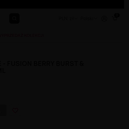
0
PLN, zł
Polski
YPRZEDAŻ KOLEKCJI
 - FUSION BERRY BURST &
ML
favorite_border
A