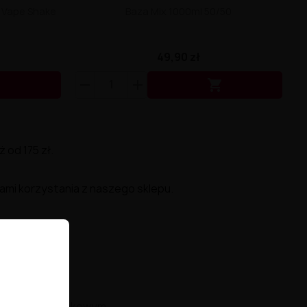
- Vape Shake
Baza Mix 1000ml 50/50
49,90 zł


od 175 zł.
ami korzystania z naszego sklepu.
tym
profilu
smakowym.