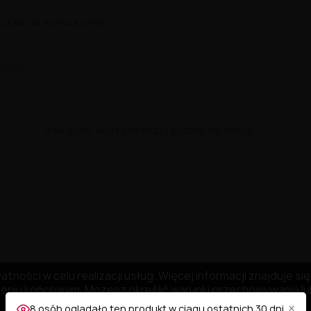
CENA OD KUPUJĄCYCH
★
★
★
★
★
 opinii
Brak opinii. Bądź pierwszy i podziel się swoją!
tności w celu realizacji usług. Więcej informacji znajduje s
niu końcowym. Możesz określić warunki przechowywania lub
×
8 osób oglądało ten produkt w ciągu ostatnich 30 dni