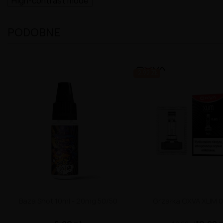
High-contrast mode
PODOBNE
-2.92 ZŁ
Baza Shot 10ml - 20mg 50/50
Grzałka OXVA XLIM 