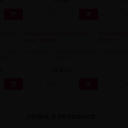
zł
2,10 zł
9,


V2 - Acai
Liquid Oxva Ox Passion Salts 20mg -
1L Gliceryna
 10ml
Señorita
zł
26,90 zł


OPINIE O PRODUKCIE