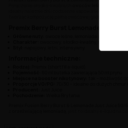
Połączenie
słodko-
kwaśnych
owoców
leśnych
z
klasyc
idealny
na
letnie
dni
i
codzienne
vapowanie.
To
e-
liquid,
k
tworząc
kompozycję
pełną
owocowej
głębi
i
energetyz
Premix Berry Burst Lemonade - Profil
s
Główne
nuty:
owoce
leśne,
lemoniada
cytrynowa
Charakter:
owocowy,
słodko-
kwaśny,
rześki
Styl:
napojowy,
letni,
intensywny
Informacje
techniczne:
Rodzaj:
Premix (
shortfill
e-
liquid)
Pojemność:
60
ml
butelka
zawierająca
50
ml
płynu
Miejsce
na
booster
nikotynowy:
tak –
możliwość
d
Proporcje
VG/
PG:
70/
30 –
idealne
do
dużych
chmur
Producent:
Just
Juice
Pochodzenie:
Wielka
Brytania
Premix Fusion
Berry
Burst &
Lemonade
Just
Juice
50/
6
z
orzeźwiającą
lemoniadą
, jest to
idealny
e-
liquid
na
c