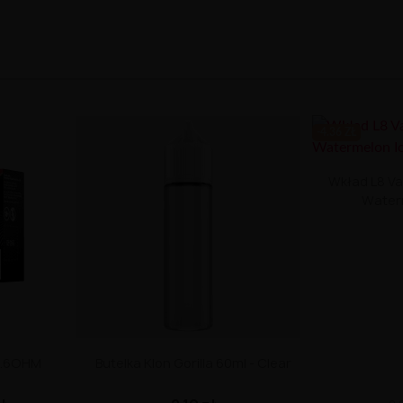
-4.36 ZŁ
Wkład L8 Va
Water
0.6OHM
Butelka Klon Gorilla 60ml - Clear