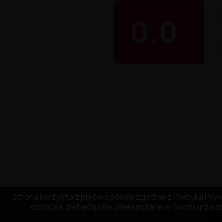
O
0.0
/
5
0
Strona korzysta z plików cookies zgodnie z Polityką Prywa
oznacza, że będą one umieszczane w Twoim urządze