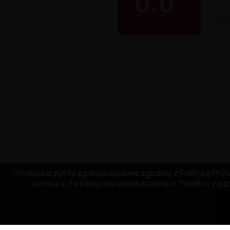
0.0
★
/
5
0 opi
Strona korzysta z plików cookies zgodnie z Polityką Prywa
oznacza, że będą one umieszczane w Twoim urządze