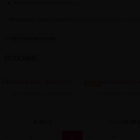
Kraj
pochodzenia:
Malezja
Red
Apple –
Nasty
Juice
50ml
to
klasyczny
smak
czerw
High-contrast mode
PODOBNE
-2.92 ZŁ
Baza Shot 10ml - 20mg 50/50
Grzałka OXVA XLIM 
6,90 zł
10,98 
13,90 zł
