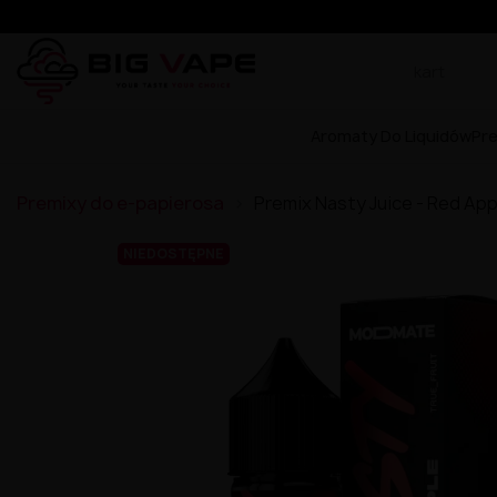
Aromaty Do Liquidów
Pr
Premixy do e-papierosa
Premix Nasty Juice - Red Ap
NIEDOSTĘPNE