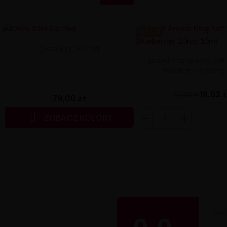
-8.88 ZŁ
Oxva Xlim Go Pod
Liquid Aroma King Salt 
Blueberries 20mg
18,02 
26,90 zł
79,00 zł

ZOBACZ KOLORY
OCE