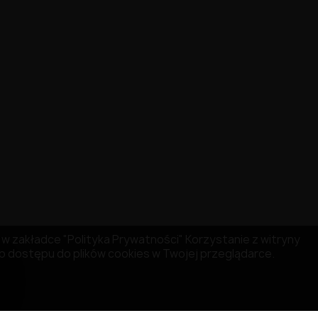
ię w zakładce "Polityka Prywatności" Korzystanie z witryny
 dostępu do plików cookies w Twojej przeglądarce.