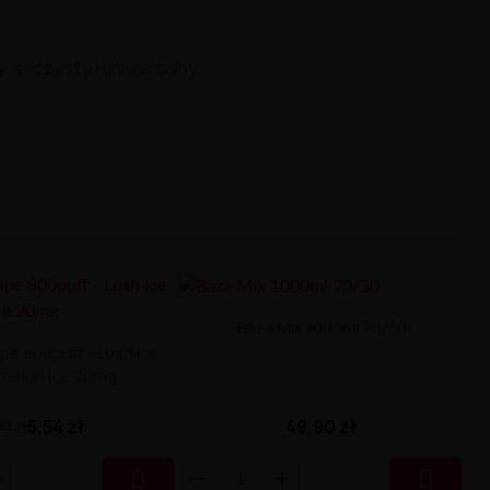
y,
soczysty
i
uniwersalny.
Baza Mix 1000ml 70/30
pe 800puff - Lush Ice
melon Ice 20mg
49,90 zł
5,54 zł
90 zł

