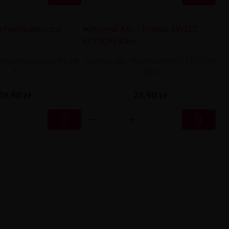
 Farmaceutyczna 99,5%
Aromat A&L - Kronos SWEET EDITION
1L
10ml
19,90 zł
23,90 zł

