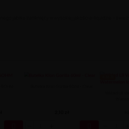
onego
jabłka
zamknięty
w
wysokiej
jakości
e-
liquidzie –
śwież
-4.36 ZŁ
0.6OHM
Butelka Klon Gorilla 60ml - Clear
Wkład L8 Va
Water
zł
2,10 zł
9,

