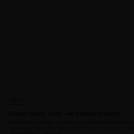
Opis
Premix
Nasty
Juice –
Red
Apple
50/
60ml
Red
Apple
od
Nasty
Juice
to
soczysty
premix
o
klasycz
tworząc
przyjemny
i
zbalansowany
profil
smakowy.
To
i
codziennego
vapowania.