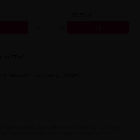
29,90 zł

od 175 zł.
ami korzystania z naszego sklepu.
cz
i
lekko
kwaskowaty
charakter
dojrzałych
owoców,
świeżych
aromatów
owocowych,
stworzona
do