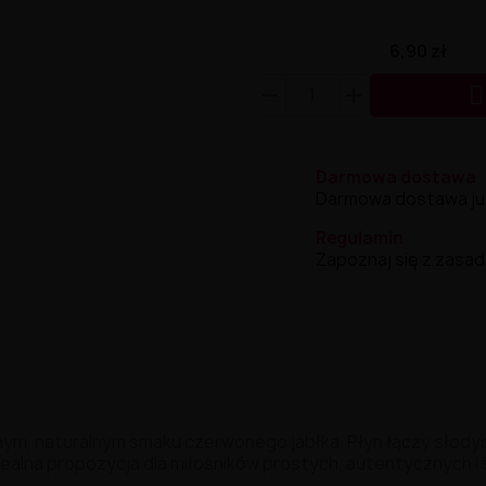
6,90 zł

Darmowa dostawa
Darmowa dostawa już 
Regulamin
Zapoznaj się z zasad
nym,
naturalnym
smaku
czerwonego
jabłka.
Płyn
łączy
słody
dealna
propozycja
dla
miłośników
prostych,
autentycznych
i