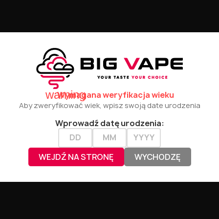
warning
Wymagana weryfikacja wieku
Aby zweryfikować wiek, wpisz swoją date urodzenia
Wprowadź datę urodzenia:
WEJDŹ NA STRONĘ
WYCHODZĘ