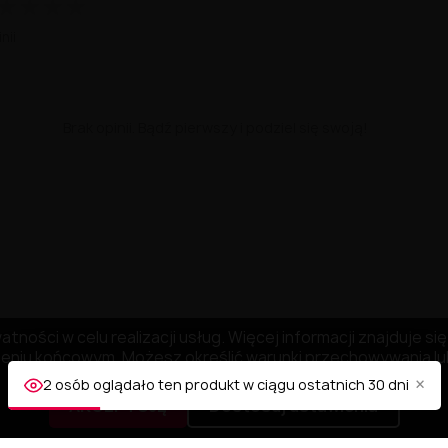
★
★
★
★
nii
Brak opinii. Bądź pierwszy i podziel się swoją!
tności w celu realizacji usług. Więcej informacji znajduje s
niu końcowym. Możesz określić warunki przechowywania lub
×
2 osób oglądało ten produkt w ciągu ostatnich 30 dni
AKCEPTUJĘ
Dostosuj ustawienia