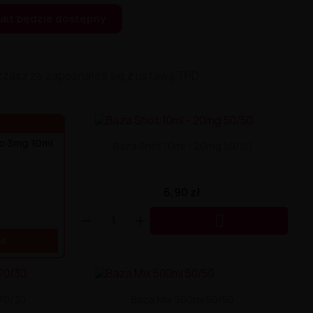
ukt będzie dostępny
czasz że zapoznałeś się z ustawą TPD
go 3mg 10ml
Baza Shot 10ml - 20mg 50/50
6,90 zł

KA
 70/30
Baza Mix 500ml 50/50