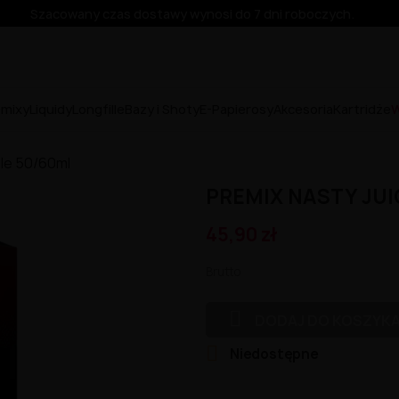
Szacowany czas dostawy wynosi do 7 dni roboczych.
emixy
Liquidy
Longfille
Bazy i Shoty
E-Papierosy
Akcesoria
Kartridże
W
ple 50/60ml
PREMIX NASTY JUI
45,90 zł
Brutto

DODAJ DO KOSZYK

Niedostępne