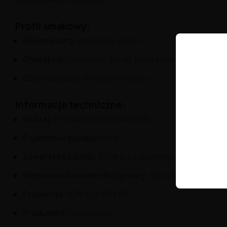
Profil
smakowy:
Główne
nuty:
czerwone
jabłko
Charakter:
owocowy,
słodki,
lekko
kwaśny
Styl:
klasyczny,
świeży,
naturalny
Informacje
techniczne:
Rodzaj:
Premix
50/
60
ml (
Shortfill)
Pojemność
butelki:
60
ml
Zawartość
liquidu:
50
ml (
bez
nikotyny)
Miejsce
na
booster
nikotynowy:
tak (
do
60
ml)
Proporcja:
70%
VG /
30%
PG
Producent:
Nasty
Juice