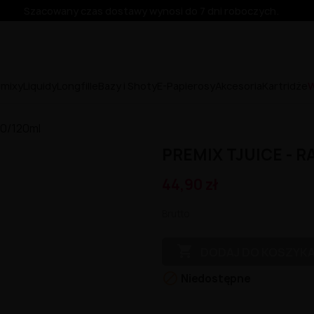
Szacowany czas dostawy wynosi do 7 dni roboczych.
emixy
Liquidy
Longfille
Bazy i Shoty
E-Papierosy
Akcesoria
Kartridże
W
00/120ml
PREMIX TJUICE - R
44,90 zł
Brutto

DODAJ DO KOSZYK

Niedostępne