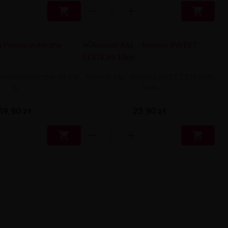


 Farmaceutyczna 99,5%
Aromat A&L - Kronos SWEET EDITION
1L
10ml
19,90 zł
23,90 zł

