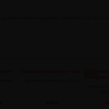
o
jagodowo-
cukierkowego
smaku –
idealna
dla
tych,
którzy
c
-4.36 ZŁ
0.6OHM
Butelka Klon Gorilla 60ml - Clear
Wkład L8 Va
Water
zł
2,10 zł
9,