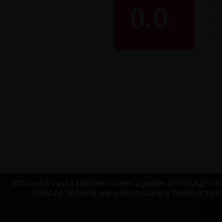
OCE
0.0
★
/
5
0 opi
Strona korzysta z plików cookies zgodnie z Polityką Prywa
oznacza, że będą one umieszczane w Twoim urządze