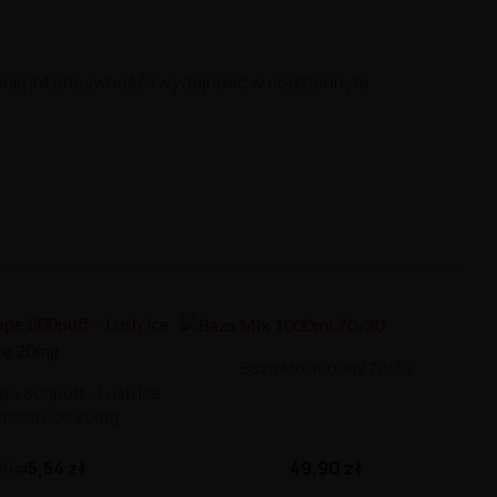
enią
intensywność
i
wydajność
w
codziennym
Baza Mix 1000ml 70/30
pe 800puff - Lush Ice
melon Ice 20mg
49,90 zł
5,54 zł
90 zł