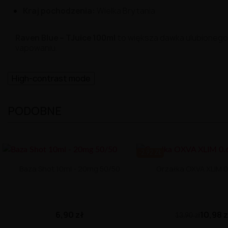
Kraj
pochodzenia:
Wielka
Brytania
Raven
Blue –
TJuice
100ml
to
większa
dawka
ulubioneg
vapowaniu.
High-contrast mode
PODOBNE
-2.92 ZŁ
Baza Shot 10ml - 20mg 50/50
Grzałka OXVA XLIM 
6,90 zł
10,98 
13,90 zł