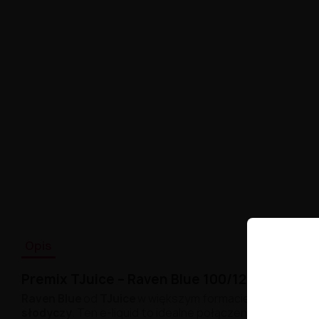
Opis
Premix
TJuice –
Raven
Blue
100/
120ml
Raven
Blue
od
TJuice
w
większym
formacie
100/
120ml
to
słodyczy
.
Ten
e-
liquid
to
idealne
połączenie
soczystyc