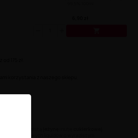
99,5% 100ml
6,90 zł

od 175 zł.
ami korzystania z naszego sklepu.
ą
malinę
,
wyrazistą
jeżynę
i
nutę
cukierkowej
fanów
owocowych
liquidów
o
wyrazistym