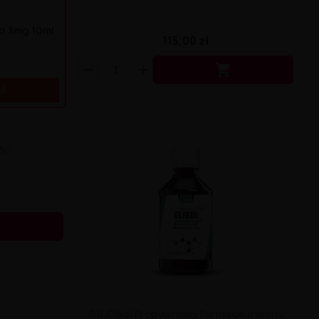
go 3mg 10ml
115,00 zł

KA
/30

0,1L Glikol Propylenowy Farmaceutyczny