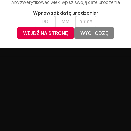
Aby zweryfikować wiek, wpisz swoją date urodzenia
Wprowadź datę urodzenia:
WEJDŹ NA STRONĘ
WYCHODZĘ