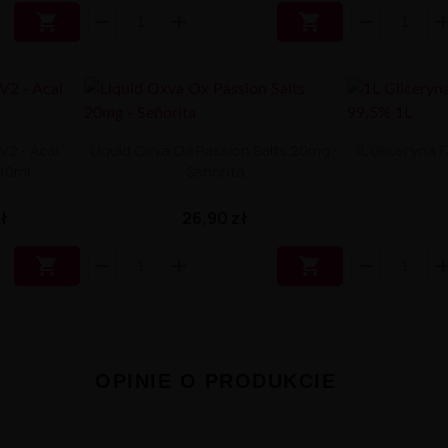


V2 - Acai
Liquid Oxva Ox Passion Salts 20mg -
1L Gliceryna
 10ml
Señorita
zł
26,90 zł


OPINIE O PRODUKCIE