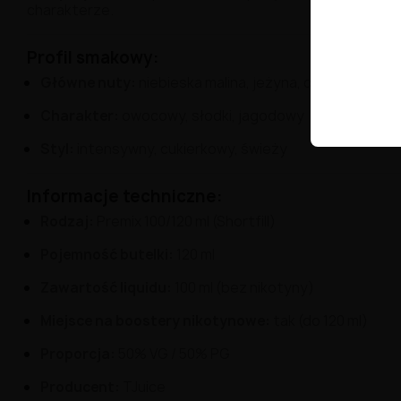
charakterze.
Profil
smakowy:
Główne
nuty:
niebieska
malina,
jeżyna,
cukierek
Charakter:
owocowy,
słodki,
jagodowy
Styl:
intensywny,
cukierkowy,
świeży
Informacje
techniczne:
Rodzaj:
Premix
100/
120
ml (
Shortfill)
Pojemność
butelki:
120
ml
Zawartość
liquidu:
100
ml (
bez
nikotyny)
Miejsce
na
boostery
nikotynowe:
tak (
do
120
ml)
Proporcja:
50%
VG /
50%
PG
Producent:
TJuice