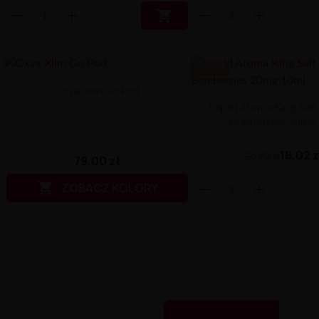

-8.88 ZŁ
Oxva Xlim Go Pod
Liquid Aroma King Salt 
Blueberries 20mg
18,02 
26,90 zł
79,00 zł

ZOBACZ KOLORY