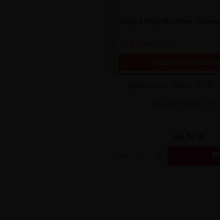
Liquid Only Nicotine – Man
17,00 zł
22,90 zł
DODAJ DO KOSZY
Baza Mix 1000ml 70
49,90 zł