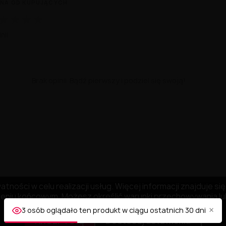
NA OD KUPUJĄCYCH
★
★
★
★
nii
Brak opinii. Bądź pierwszy i podziel się swoją!
tności w celu realizacji usług. Więcej informacji znajduje s
niu końcowym. Możesz określić warunki przechowywania lub
×
3 osób oglądało ten produkt w ciągu ostatnich 30 dni
AKCEPTUJĘ
Dostosuj ustawienia