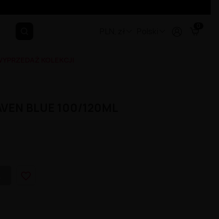
0
PLN, zł
Polski
YPRZEDAŻ KOLEKCJI
AVEN BLUE 100/120ML
favorite_border
A