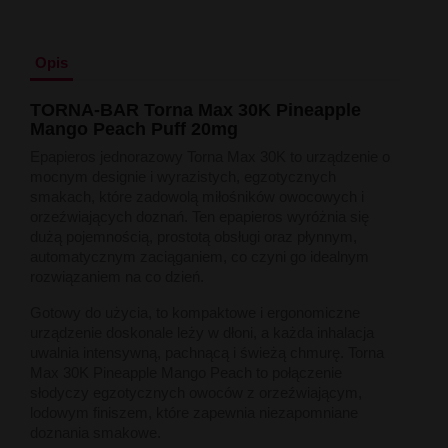
Liquid Delili Salt 20mg
Liquid Devil Salt 19mg
Liquid DARK LINE SALT 10ml - 20mg
Opis
Liquid Dark Line Double Salt 20mg
Liquid Dark Line Boost Salt 10ML - 20MG
TORNA-BAR Torna Max 30K Pineapple
Liquid Dark Line Black Salt 20mg
Mango Peach Puff 20mg
Liquid Dark Line 10ml 3-18mg
Liquid Crystal Salt 20mg
Epapieros jednorazowy Torna Max 30K to urządzenie o
Liquid Crystal Promax Salt 20mg
mocnym designie i wyrazistych, egzotycznych
Liquid Crystal Clear Salts 20mg
smakach, które zadowolą miłośników owocowych i
Liquid CRISTALLITE Salt 20mg
orzeźwiających doznań. Ten epapieros wyróżnia się
Liquid Crazy Labs 20mg
dużą pojemnością, prostotą obsługi oraz płynnym,
Liquid Chill Out Salt 20mg
automatycznym zaciąganiem, co czyni go idealnym
Liquid Bar Juice 5000 Salt 20mg
rozwiązaniem na co dzień.
Liquid Aroma King Salt 20mg
Liquid Aisu Salt 20mg
Gotowy do użycia, to kompaktowe i ergonomiczne
Liquid Aisu Salt 10mg
urządzenie doskonale leży w dłoni, a każda inhalacja
Liquid A&L Ultimate Nicotine 6-18mg
uwalnia intensywną, pachnącą i świeżą chmurę. Torna
Liquid A&L 0mg
Max 30K Pineapple Mango Peach to połączenie
słodyczy egzotycznych owoców z orzeźwiającym,
lodowym finiszem, które zapewnia niezapomniane
doznania smakowe.