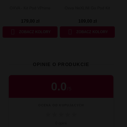
OXVA - Kit Pod VPrime
Oxva NeXLIM Go Pod Kit
179,00 zł
109,00 zł


ZOBACZ KOLORY
ZOBACZ KOLORY
OPINIE O PRODUKCIE
0.0
/
5
OCENA OD KUPUJĄCYCH
★
★
★
★
★
0 opinii