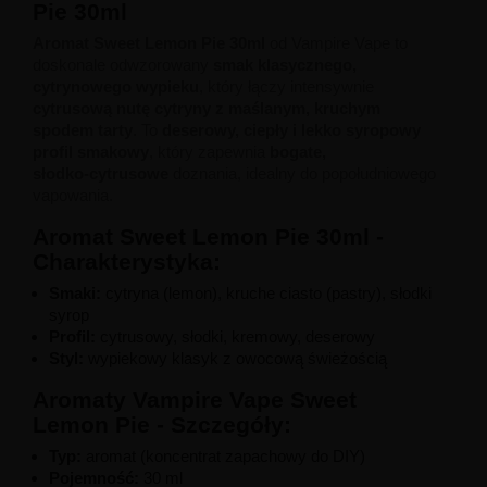
Pie 30ml
Aromat Sweet Lemon Pie 30ml
od Vampire Vape to
doskonale odwzorowany
smak klasycznego,
cytrynowego wypieku
, który łączy intensywnie
cytrusową nutę cytryny z maślanym, kruchym
spodem tarty
. To
deserowy, ciepły i lekko syropowy
profil smakowy
, który zapewnia
bogate,
słodko-cytrusowe
doznania, idealny do popołudniowego
vapowania.
Aromat Sweet Lemon Pie 30ml -
Charakterystyka:
Smaki:
cytryna (lemon), kruche ciasto (pastry), słodki
syrop
Profil:
cytrusowy, słodki, kremowy, deserowy
Styl:
wypiekowy klasyk z owocową świeżością
Aromaty Vampire Vape Sweet
Lemon Pie - Szczegóły:
Typ:
aromat (koncentrat zapachowy do DIY)
Pojemność:
30 ml