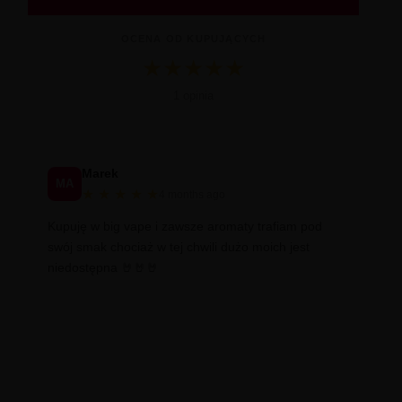
OCENA OD KUPUJĄCYCH
★
★
★
★
★
Średnia ocena 5.0 na 5 na podstawie 1 op
1 opinia
Marek
MA
★
★
★
★
★
4 months ago
Kupuję w big vape i zawsze aromaty trafiam pod
swój smak chociaż w tej chwili dużo moich jest
niedostępna 🤘🤘🤘