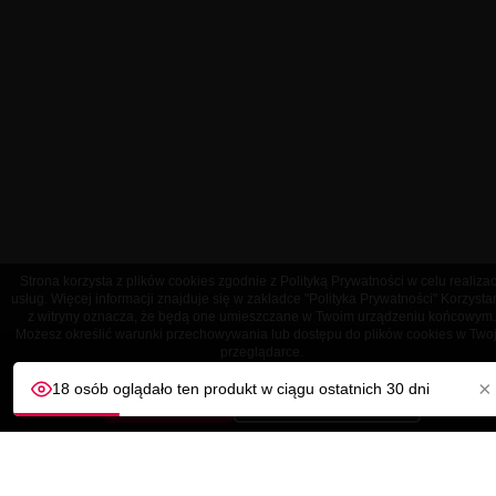
Strona korzysta z plików cookies zgodnie z Polityką Prywatności w celu realizac
usług. Więcej informacji znajduje się w zakładce "Polityka Prywatności" Korzysta
z witryny oznacza, że będą one umieszczane w Twoim urządzeniu końcowym.
Możesz określić warunki przechowywania lub dostępu do plików cookies w Twoj
przeglądarce.
×
18 osób oglądało ten produkt w ciągu ostatnich 30 dni
OBSŁUGA KLIENTA
AKCEPTUJĘ
Dostosuj ustawienia
NASZA FIRMA