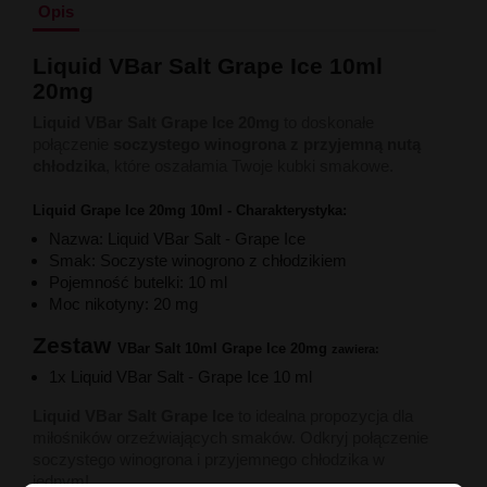
Liquid Delili Salt 20mg
Opis
Liquid Devil Salt 19mg
Liquid DARK LINE SALT 10ml - 20mg
Liquid VBar Salt Grape Ice 10ml
Liquid Dark Line Double Salt 20mg
20mg
Liquid Dark Line Boost Salt 10ML - 20MG
Liquid Dark Line Black Salt 20mg
Liquid VBar Salt Grape Ice 20mg
to doskonałe
Liquid Dark Line 10ml 3-18mg
połączenie
soczystego winogrona z przyjemną nutą
Liquid Crystal Salt 20mg
chłodzika
, które oszałamia Twoje kubki smakowe.
Liquid Crystal Promax Salt 20mg
Liquid Crystal Clear Salts 20mg
Liquid Grape Ice 20mg 10ml - Charakterystyka:
Liquid CRISTALLITE Salt 20mg
Nazwa: Liquid VBar Salt - Grape Ice
Liquid Crazy Labs 20mg
Smak: Soczyste winogrono z chłodzikiem
Liquid Chill Out Salt 20mg
Pojemność butelki: 10 ml
Liquid Bar Juice 5000 Salt 20mg
Moc nikotyny: 20 mg
Liquid Aroma King Salt 20mg
Liquid Aisu Salt 20mg
Zestaw
VBar Salt 10ml Grape Ice 20mg
zawiera:
Liquid Aisu Salt 10mg
1x Liquid VBar Salt - Grape Ice 10 ml
Liquid A&L Ultimate Nicotine 6-18mg
Liquid A&L 0mg
Liquid VBar Salt Grape Ice
to idealna propozycja dla
miłośników orzeźwiających smaków. Odkryj połączenie
soczystego winogrona i przyjemnego chłodzika w
jednym!