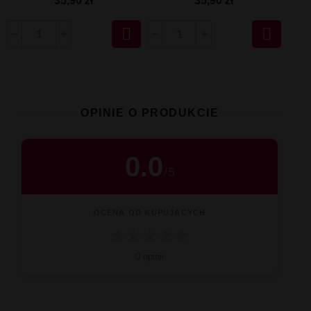
35,90 zł
35,90 zł


OPINIE O PRODUKCIE
0.0
/
5
OCENA OD KUPUJĄCYCH
★
★
★
★
★
0 opinii