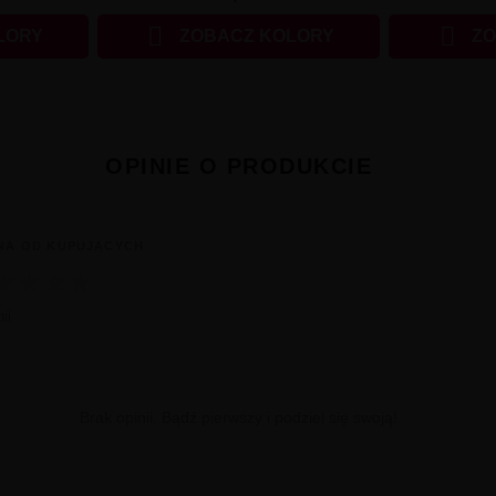


LORY
ZOBACZ KOLORY
ZO
OPINIE O PRODUKCIE
NA OD KUPUJĄCYCH
★
★
★
★
ii
Brak opinii. Bądź pierwszy i podziel się swoją!