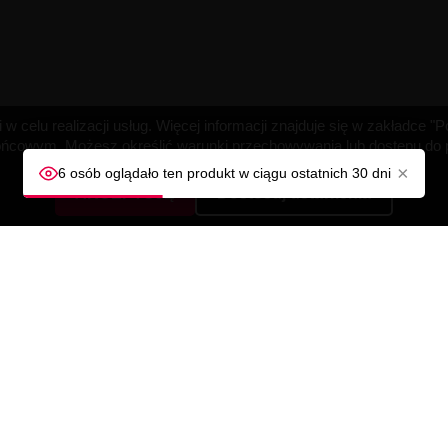
w celu realizacji usług. Więcej informacji znajduje się w zakładce 
cowym. Możesz określić warunki przechowywania lub dostępu do pl
×
6 osób oglądało ten produkt w ciągu ostatnich 30 dni
AKCEPTUJĘ
Dostosuj ustawienia
A
TWOJE KONTO
Śledzenie zamówienia
Zaloguj się
ności
Utwórz konto