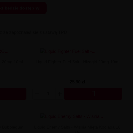
kt będzie dostępny
sz że zapoznałeś się z ustawą TPD
ce 20mg 10ml
Liquid Fighter Fuel Salt - Hizagiri 20mg 10ml
25,90 zł

rry Bubblegum
Liquid Enemy Salts - Wiśnia Mięta Koolada 18
Mg