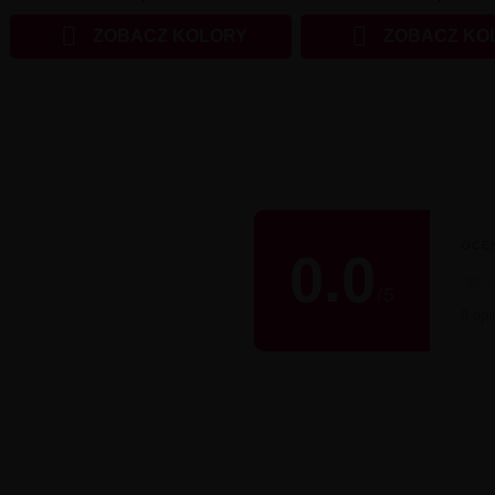


ZOBACZ KOLORY
ZOBACZ KO
OCE
0.0
★
/
5
0 opin