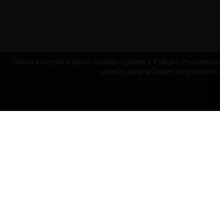
Strona korzysta z plików cookies zgodnie z Polityką Prywatności 
umieszczane w Twoim urządzeniu koń
OBSŁUGA KLIENTA
NASZA FIRM
Płatność
O firmie
Dostawa
Regulamin
Polityka zwrotów
Polityka prywat
Kontakt z nami
Pliki Cookies