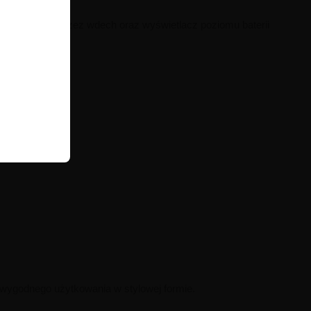
a aktywacja przez wdech oraz wyświetlacz poziomu baterii
 wygodnego użytkowania w stylowej formie.