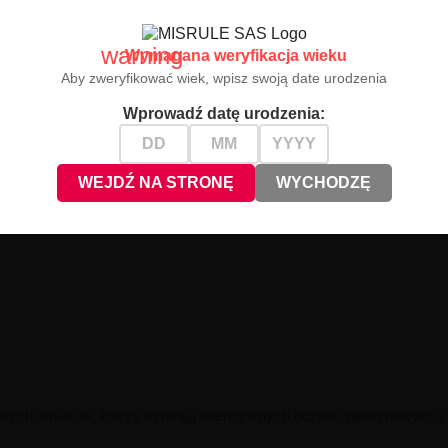
e naładujesz przez USB-C (kabel nie jest dołączony). Automatyczn
warning
Wymagana weryfikacja wieku
Aby zweryfikować wiek, wpisz swoją date urodzenia
Wprowadź datę urodzenia:
WEJDŹ NA STRONĘ
WYCHODZĘ
godowych smaków, którzy szukają intensywnych doznań nikotynowych i