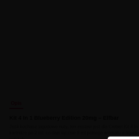
Opis
Kit 4 In 1 Blueberry Edition 20mg – Elfbar
Jeśli kochasz jagodowe nuty, ten zestaw jest dla Ciebie! Kit 4 
kartridże po 2 ml, co daje łącznie 8 ml pełnego aromatu e-liqu
potrzeb.