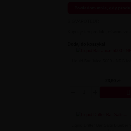
Powiadom mnie, gdy produ
BIGVAPOTEUR
Kupując ten produkt, oświadcza
Dodaj do koszyka!
Liquid Bar Juice 5000 - NRG I
23,90 zł

Liquid Drifter Bar Salts Bluebe
Ice...