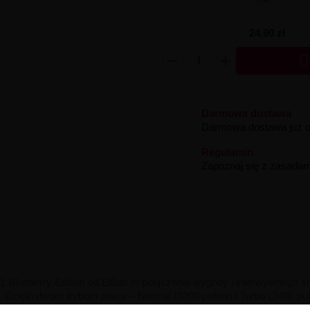
24,90 zł

Darmowa dostawa
Darmowa dostawa już od
Regulamin
Zapoznaj się z zasadam
In 1 Blueberry Edition od Elfbar to połączenie wygody i intensywneg
idu. Dzięki dwóm trybom pracy – Normal (3200 pufów) i Turbo (2400 