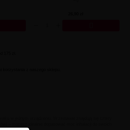
26,90 zł

 175 zł.
i korzystania z naszego sklepu.
o smaku w jednym urządzeniu. W zestawie znajdują się cztery
pufów) – możesz idealnie dopasować moc inhalacji do swoich