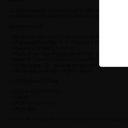
Urządzenie posiada wbudowaną baterię 1500 mAh, którą wygodni
sprawiają, że użytkowanie jest proste i intuicyjne.
Charakterystyka:
•
Zawartość nikotyny:
20 mg/ml (sól nikotynowa)
•
Pojemność kartridży:
4 x 2 ml (łącznie 8 ml)
•
Oporność grzałki:
1.2 ohm (MTL)
•
Tryby pracy:
Normal (3200 pufów) / Turbo (2400 pufów)
•
Bateria:
1500 mAh, ładowanie przez USB-C
•
Wyświetlacz:
Tak – pokazuje poziom naładowania baterii
•
Aktywacja:
Automatyczna (przez wdech)
Smaki Blueberry Edition:
• Jagoda z kwaśną maliną
• Jagoda
• Blue Razz Lemonade
• Made Blue
Kit 4 In 1 Blueberry Edition to doskonały wybór dla fanów ja