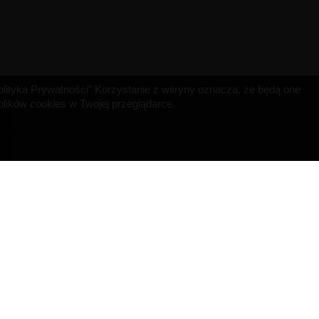
"Polityka Prywatności" Korzystanie z witryny oznacza, że będą one
ików cookies w Twojej przeglądarce.
INFORMACJA O SKLEPIE
MISRULE SAS
529 Avenue de Fleuride
13400 AUBAGNE
Francja
Napisz do nas:
contact@bigvapoteur.com