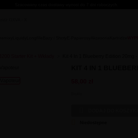
Szacowany czas dostawy wynosi do 7 dni roboczych.
remixy
Liquidy
Longfille
Bazy i Shoty
E-Papierosy
Akcesoria
Kartridże
WYP
3200 Starter Kit + Wkłady
Kit 4 In 1 Blueberry Edition 20mg -
KIT 4 IN 1 BLUEBE
58,00 zł
Brutto

DODAJ DO KOSZYK

Niedostępne