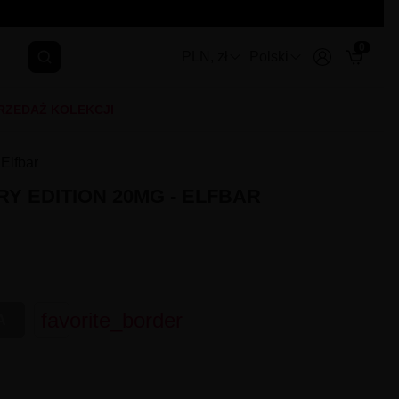
0
PLN, zł
Polski
RZEDAŻ KOLEKCJI
 Elfbar
RRY EDITION 20MG - ELFBAR
favorite_border
A