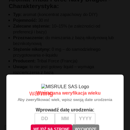
Charakterystyka:
Typ:
aromat (koncentrat zapachowy do DIY)
Pojemność:
30 ml
Zalecane stężenie:
10–15% (w zależności od
preferencji i bazy)
Przeznaczenie:
do mieszania z bazą nikotynową lub
beznikotynową
Stężenie nikotyny:
0 mg – do samodzielnego
przygotowania e-liquidu
Producent:
Tribal Force (Francja)
Uwaga:
to nie jest gotowy liquid – wymaga
rozcieńczenia z bazą
Aromat Navy Dragon
z kolekcji produktowej Tribal
Force, to wyjątkowe
połączenie świeżości i egzotyki
.
warning
Wymagana weryfikacja wieku
Ten koncentrat
Aby zweryfikować wiek, wpisz swoją date urodzenia
o
smaku niebieskiej maliny i smoczego owocu
doskonale sprawdzi się jako codzienny, lekki i owocowy
Wprowadź datę urodzenia:
all-day vape.
High-contrast mode
WEJDŹ NA STRONĘ
WYCHODZĘ