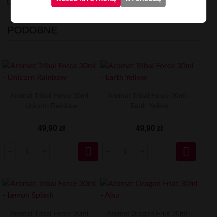
PODOBNE
Aromat Tribal Force 30ml -
Aromat Tribal Force 30ml -
Unicorn Rainbow
Earth Yellow
49,90 zł
49,90 zł


Aromat Tribal Force 30ml -
Aromat Dragon Fruit 30ml -