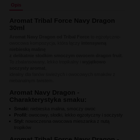
Liquid Delili Salt 20mg
Opis
Liquid Devil Salt 19mg
Liquid DARK LINE SALT 10ml - 20mg
Aromat Tribal Force Navy Dragon
Liquid Dark Line Double Salt 20mg
30ml
Liquid Dark Line Boost Salt 10ML - 20MG
Liquid Dark Line Black Salt 20mg
Aromat Navy Dragon od Tribal Force
to egzotyczno-
Liquid Dark Line 10ml 3-18mg
owocowa kompozycja, która łączy
intensywną
Liquid Crystal Salt 20mg
niebieską malinę
Liquid Crystal Promax Salt 20mg
z delikatnie słodkim smoczym owocem dragon fruit
.
Liquid Crystal Clear Salts 20mg
To zbalansowany, lekko tropikalny i
wyjątkowo
Liquid CRISTALLITE Salt 20mg
soczysty aromat
,
Liquid Crazy Labs 20mg
idealny dla fanów świeżych i owocowych smaków z
Liquid Chill Out Salt 20mg
niebanalnym twistem.
Liquid Bar Juice 5000 Salt 20mg
Liquid Aroma King Salt 20mg
Aromat Navy Dragon -
Liquid Aisu Salt 20mg
Charakterystyka smaku:
Liquid Aisu Salt 10mg
Smaki:
niebieska malina, smoczy owoc
Liquid A&L Ultimate Nicotine 6-18mg
Profil:
owocowy, słodki, lekko egzotyczny i soczysty
Liquid A&L 0mg
Styl:
nowoczesna owocowa mieszanka z nutą
tropików
Aromat Tribal Force Navy Dragon -